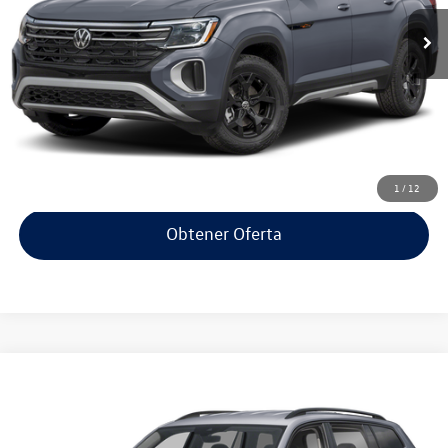
Ext.
Int.
Disponible
Less
Haz clic para llamar
Prueba de manejo
1
/
12
Obtener Oferta
Comparar vehículo
$68,314
2026
Volkswagen Atlas
2.0T SE W/TECHNOLOGY
precio inicial
Oferta Especial
VIN:
1V2HN2CA7TC514160
Valores:
65006001
Modelo:
CA37PR