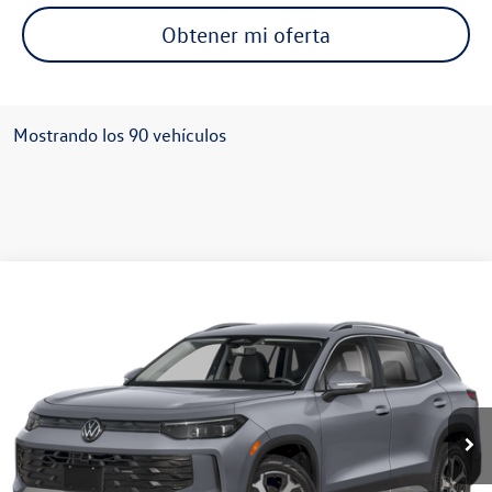
Obtener mi oferta
Mostrando los 90 vehículos
Comparar vehículo
$47,393
2025
Volkswagen Tiguan
2.0T SE
precio inicial
VIN:
3VVFR7RM4SM015472
Valores:
SM015472
Modelo:
RM13PS
Ext.
Disponible
Less