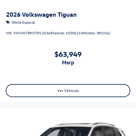
2026
Volkswagen Tiguan
Oferta Especial
VIN:
3VVUW7RM3TM126368
Valores:
65006214
Modelo:
RM14QJ
$63,949
msrp
Ver Vehículo