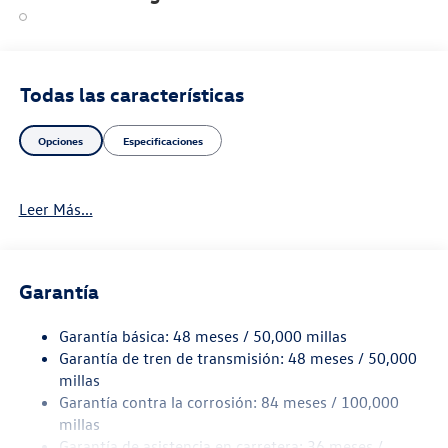
saying it is too good to be true, and let us be the one's to
tell you, it is absolutely true.
Todas las características
Opciones
Especificaciones
Leer Más...
Garantía
Garantía básica: 48 meses / 50,000 millas
Garantía de tren de transmisión: 48 meses / 50,000
millas
Garantía contra la corrosión: 84 meses / 100,000
millas
Garantía de asistencia en carretera: 36 meses /