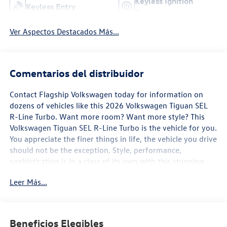
Keyless Ignition
Keyless Entry
System
Ver Aspectos Destacados Más...
Comentarios del distribuidor
Contact Flagship Volkswagen today for information on
dozens of vehicles like this 2026 Volkswagen Tiguan SEL
R-Line Turbo. Want more room? Want more style? This
Volkswagen Tiguan SEL R-Line Turbo is the vehicle for you.
You appreciate the finer things in life, the vehicle you drive
should not be the exception. Style, performance,
sophistication is in a class of its own with this stunning
Volkswagen Tiguan SEL R-Line Turbo. All-wheel drive
Leer Más...
means peace of mind all the time. This Opal White Pear
AWD Volkswagen enjoys a host offeatures, including
exceptional acceleration and superior stability so you can
drive with confidence. This is about the time when you're
Beneficios Elegibles