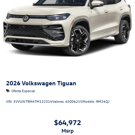
2026
Volkswagen Tiguan
Oferta Especial
VIN:
3VVUW7RM4TM122314
Valores:
65006215
Modelo:
RM14QJ
$64,972
msrp