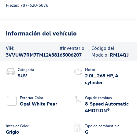
Piezas:
787-620-5876
Información del vehículo
VIN:
#Inventario:
Código del
3VVUW7RM7TM124381
65006207
Modelo:
RM14QJ
Categoría
Motor
SUV
2.0L, 268 HP, 4
cylinder
Exterior Color
Caja de cambios
Opal White Pear
8-Speed Automatic
4MOTION®
Interior Color
Tipo de combustible
Grigio
G