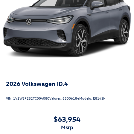
2026
Volkswagen ID.4
VIN:
1V2WSPE82TC004080
Valores:
65006184
Modelo:
E814SN
$63,954
msrp