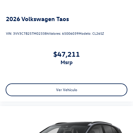
2026
Volkswagen Taos
VIN:
3VV3C7B25TM023384
Valores:
65006039
Modelo:
CL26SZ
$47,211
msrp
Ver Vehículo