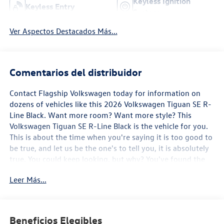
Keyless Ignition
Keyless Entry
System
Ver Aspectos Destacados Más...
Comentarios del distribuidor
Contact Flagship Volkswagen today for information on
dozens of vehicles like this 2026 Volkswagen Tiguan SE R-
Line Black. Want more room? Want more style? This
Volkswagen Tiguan SE R-Line Black is the vehicle for you.
This is about the time when you're saying it is too good to
be true, and let us be the one's to tell you, it is absolutely
true. You could keep looking, but why? You've found the
perfect vehicle right here. The Volkswagen Tiguan SE R-
Leer Más...
Line Black will provide you with everything you have
always wanted in a car -- Quality, Reliability, and
Character.
Beneficios Elegibles