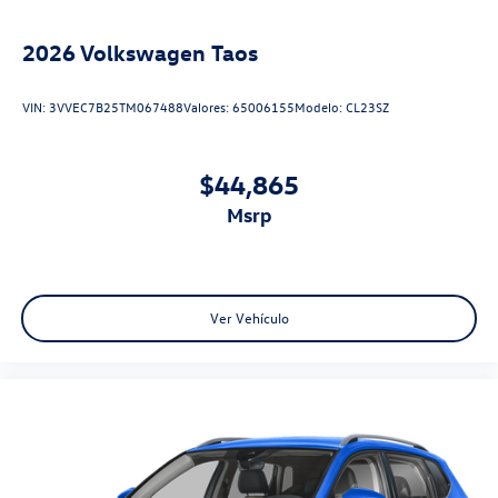
2026
Volkswagen Taos
VIN:
3VVEC7B25TM067488
Valores:
65006155
Modelo:
CL23SZ
$44,865
msrp
Ver Vehículo