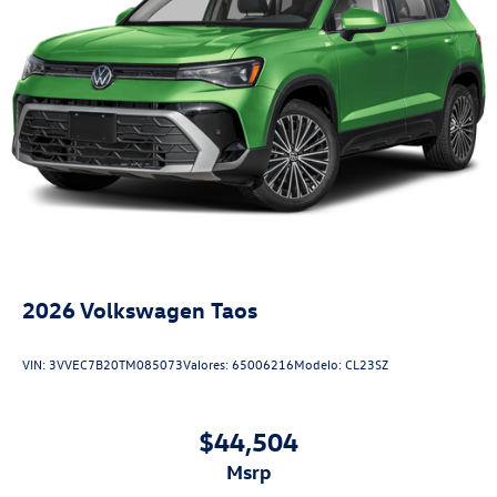
2026
Volkswagen Taos
VIN:
3VVEC7B20TM085073
Valores:
65006216
Modelo:
CL23SZ
$44,504
msrp