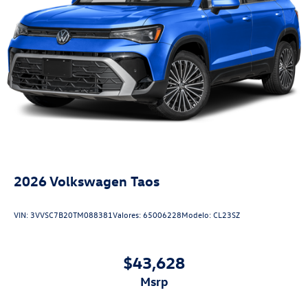
2026
Volkswagen Taos
VIN:
3VVSC7B20TM088381
Valores:
65006228
Modelo:
CL23SZ
$43,628
msrp