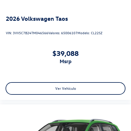
2026
Volkswagen Taos
VIN:
3VV5C7B24TM046566
Valores:
65006107
Modelo:
CL22SZ
$39,088
msrp
Ver Vehículo