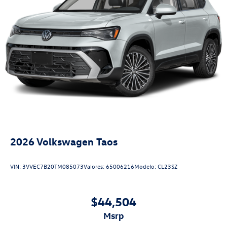
2026
Volkswagen Taos
VIN:
3VVEC7B20TM085073
Valores:
65006216
Modelo:
CL23SZ
$44,504
msrp