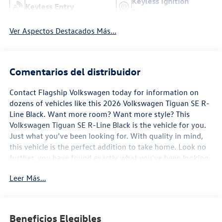
Keyless Ignition
Keyless Entry
System
Ver Aspectos Destacados Más...
Comentarios del distribuidor
Contact Flagship Volkswagen today for information on
dozens of vehicles like this 2026 Volkswagen Tiguan SE R-
Line Black. Want more room? Want more style? This
Volkswagen Tiguan SE R-Line Black is the vehicle for you.
Just what you've been looking for. With quality in mind,
this vehicle is the perfect addition to take home. Look no
further, you have found exactly what you've been looking
for. The Volkswagen Tiguan SE R-Line Black will provide
Leer Más...
you with everything you have always wanted in a car --
Quality, Reliability, and Character.
Beneficios Elegibles