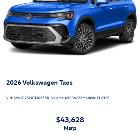
2026
Volkswagen Taos
VIN:
3VVSC7B20TM088381
Valores:
65006228
Modelo:
CL23SZ
$43,628
msrp