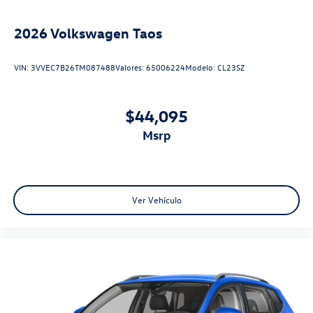
2026
Volkswagen Taos
VIN:
3VVEC7B26TM087488
Valores:
65006224
Modelo:
CL23SZ
$44,095
msrp
Ver Vehículo