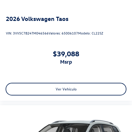
2026
Volkswagen Taos
VIN:
3VV5C7B24TM046566
Valores:
65006107
Modelo:
CL22SZ
$39,088
msrp
Ver Vehículo