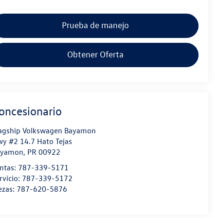
Prueba de manejo
Obtener Oferta
oncesionario
agship Volkswagen Bayamon
y #2 14.7 Hato Tejas
ayamon
,
PR
00922
ntas:
787-339-5171
rvicio:
787-339-5172
ezas:
787-620-5876