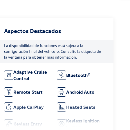
Aspectos Destacados
La disponibilidad de funciones está sujeta a la
configuración final del vehículo. Consulte la etiqueta de
la ventana para obtener más información.
Adaptive Cruise
Bluetooth®
Control
Remote Start
Android Auto
Apple CarPlay
Heated Seats
Keyless Ignition
Keyless Entry
System