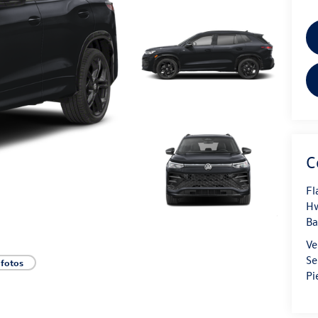
C
Fl
Hw
B
Ve
Se
 fotos
Pi