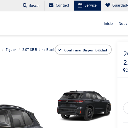
Contact
Service
Guardad
Buscar
Inicio
Nuev
Tiguan
2.0T SE R-Line Black
Confirmar Disponibilidad
2
2
D