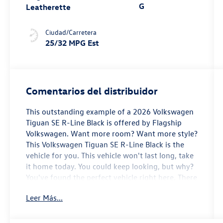
G
Leatherette
Ciudad/Carretera
25/32 MPG Est
Comentarios del distribuidor
This outstanding example of a 2026 Volkswagen
Tiguan SE R-Line Black is offered by Flagship
Volkswagen. Want more room? Want more style?
This Volkswagen Tiguan SE R-Line Black is the
vehicle for you. This vehicle won't last long, take
it home today. You could keep looking, but why?
You've found the perfect vehicle right here. There
is no reason why you shouldn't buy this
Leer Más...
Volkswagen Tiguan SE R-Line Black. It is
incomparable for the price and quality.