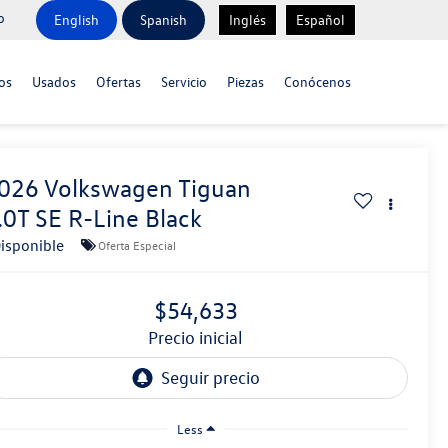
o
English
Spanish
Inglés
Español
os
Usados
Ofertas
Servicio
Piezas
Conócenos
026
Volkswagen Tiguan
.0T SE R-Line Black
isponible
Oferta Especial
$54,633
precio inicial
Less