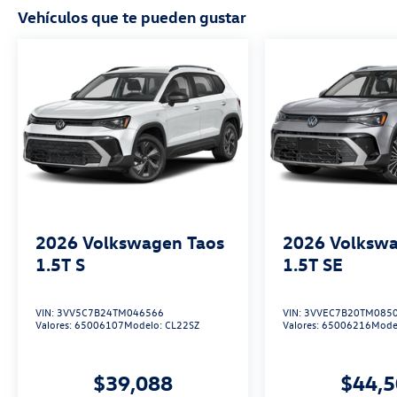
Vehículos que te pueden gustar
2026
Volkswagen Taos
2026
Volkswa
1.5T S
1.5T SE
VIN:
3VV5C7B24TM046566
VIN:
3VVEC7B20TM085
Valores:
65006107
Modelo:
CL22SZ
Valores:
65006216
Mode
$39,088
$44,