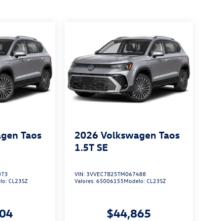
gen Taos
2026
Volkswagen Taos
1.5T SE
073
VIN:
3VVEC7B25TM067488
lo:
CL23SZ
Valores:
65006155
Modelo:
CL23SZ
504
$44,865