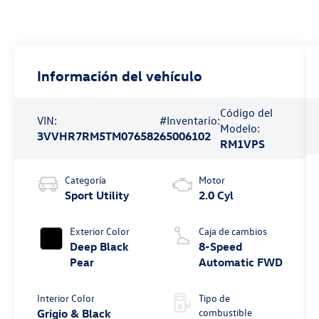
Información del vehículo
Código del
VIN:
#Inventario:
Modelo:
3VVHR7RM5TM076582
65006102
RM1VPS
Categoría
Motor
Sport Utility
2.0 Cyl
Exterior Color
Caja de cambios
Deep Black
8-Speed
Pear
Automatic FWD
Interior Color
Tipo de
combustible
Grigio & Black