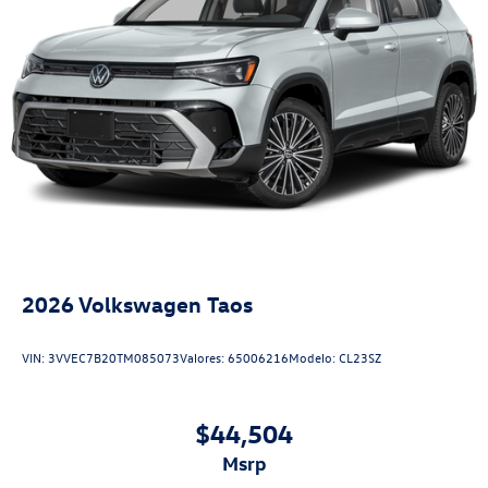
2026
Volkswagen Taos
VIN:
3VVEC7B20TM085073
Valores:
65006216
Modelo:
CL23SZ
$44,504
msrp