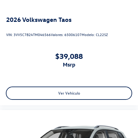
2026
Volkswagen Taos
VIN:
3VV5C7B24TM046566
Valores:
65006107
Modelo:
CL22SZ
$39,088
msrp
Ver Vehículo