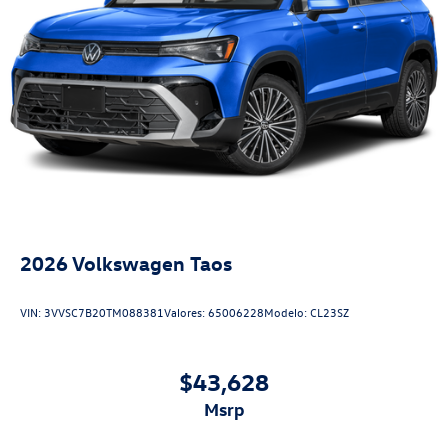
2026
Volkswagen Taos
VIN:
3VVSC7B20TM088381
Valores:
65006228
Modelo:
CL23SZ
$43,628
msrp