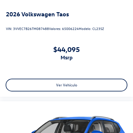
2026
Volkswagen Taos
VIN:
3VVEC7B26TM087488
Valores:
65006224
Modelo:
CL23SZ
$44,095
msrp
Ver Vehículo