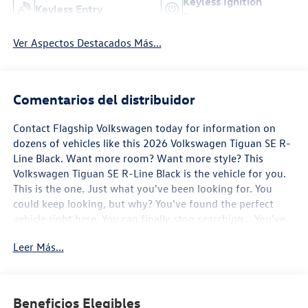
Keyless Ignition
Keyless Entry
System
Ver Aspectos Destacados Más...
Comentarios del distribuidor
Contact Flagship Volkswagen today for information on
dozens of vehicles like this 2026 Volkswagen Tiguan SE R-
Line Black. Want more room? Want more style? This
Volkswagen Tiguan SE R-Line Black is the vehicle for you.
This is the one. Just what you've been looking for. You
could keep looking, but why? You've found the perfect
vehicle right here. You can finally stop searching... You've
found the one you've been looking for.
Leer Más...
Beneficios Elegibles