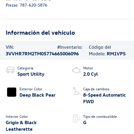
Piezas:
787-620-5876
Información del vehículo
VIN:
#Inventario:
Código del
3VVHR7RM2TM057746
65006096
Modelo:
RM1VPS
Categoría
Motor
Sport Utility
2.0 Cyl
Exterior Color
Caja de cambios
Deep Black Pear
8-Speed Automatic
FWD
Interior Color
Tipo de combustible
Grigio & Black
G
Leatherette