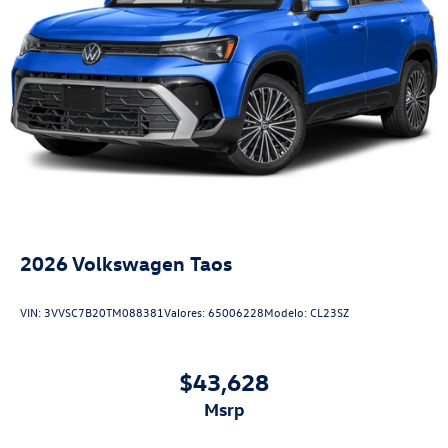
2026
Volkswagen Taos
VIN:
3VVSC7B20TM088381
Valores:
65006228
Modelo:
CL23SZ
$43,628
msrp