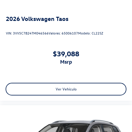
2026
Volkswagen Taos
VIN:
3VV5C7B24TM046566
Valores:
65006107
Modelo:
CL22SZ
$39,088
msrp
Ver Vehículo