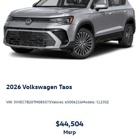
2026
Volkswagen Taos
VIN:
3VVEC7B20TM085073
Valores:
65006216
Modelo:
CL23SZ
$44,504
msrp