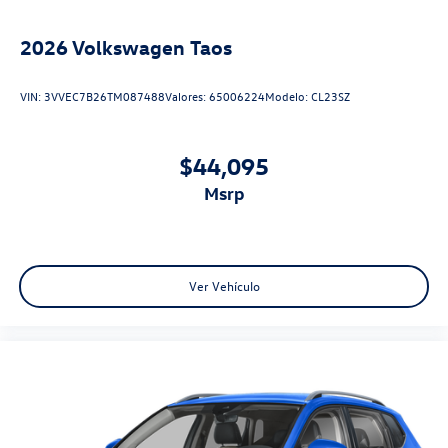
2026
Volkswagen Taos
VIN:
3VVEC7B26TM087488
Valores:
65006224
Modelo:
CL23SZ
$44,095
msrp
Ver Vehículo