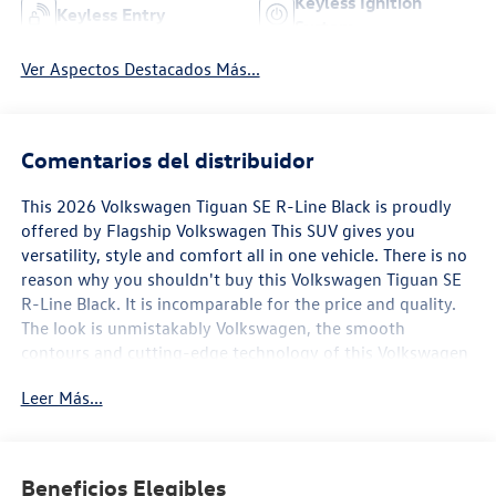
Keyless Ignition
Keyless Entry
System
Ver Aspectos Destacados Más...
Comentarios del distribuidor
This 2026 Volkswagen Tiguan SE R-Line Black is proudly
offered by Flagship Volkswagen This SUV gives you
versatility, style and comfort all in one vehicle. There is no
reason why you shouldn't buy this Volkswagen Tiguan SE
R-Line Black. It is incomparable for the price and quality.
The look is unmistakably Volkswagen, the smooth
contours and cutting-edge technology of this Volkswagen
Tiguan SE R-Line Black will definitely turn heads. This is
Leer Más...
the one. Just what you've been looking for.
Beneficios Elegibles