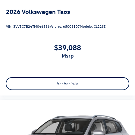
2026
Volkswagen Taos
VIN:
3VV5C7B24TM046566
Valores:
65006107
Modelo:
CL22SZ
$39,088
msrp
Ver Vehículo