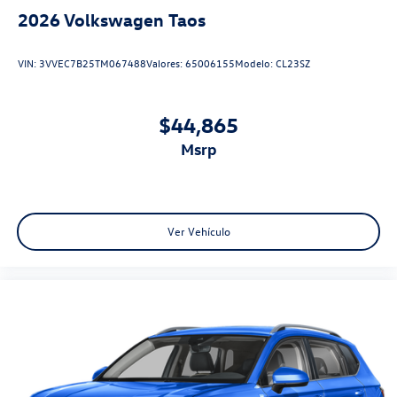
2026
Volkswagen Taos
VIN:
3VVEC7B25TM067488
Valores:
65006155
Modelo:
CL23SZ
$44,865
msrp
Ver Vehículo