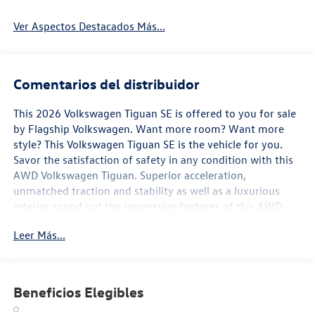
Ver Aspectos Destacados Más...
Comentarios del distribuidor
This 2026 Volkswagen Tiguan SE is offered to you for sale
by Flagship Volkswagen. Want more room? Want more
style? This Volkswagen Tiguan SE is the vehicle for you.
Savor the satisfaction of safety in any condition with this
AWD Volkswagen Tiguan. Superior acceleration,
unmatched traction and stability as well as a luxurious
interior round out the impressive features of this AWD
Volkswagen Tiguan. You've found the one you've been
Leer Más...
looking for. Your dream car. The Volkswagen Tiguan SE will
provide you with everything you have always wanted in a
car -- Quality, Reliability, and Character.
Beneficios Elegibles