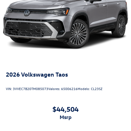
2026
Volkswagen Taos
VIN:
3VVEC7B20TM085073
Valores:
65006216
Modelo:
CL23SZ
$44,504
msrp