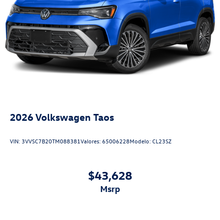
2026
Volkswagen Taos
VIN:
3VVSC7B20TM088381
Valores:
65006228
Modelo:
CL23SZ
$43,628
msrp