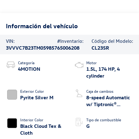
Información del vehículo
VIN:
#Inventario:
Código del Modelo:
3VVVC7B23TM059857
65006208
CL23SR
Categoría
Motor
4MOTION
1.5L, 174 HP, 4
cylinder
Exterior Color
Caja de cambios
Pyrite Silver M
8-speed Automatic
w/ Tiptronic®
4MOTION®
Interior Color
Tipo de combustible
Black Cloud Tex &
G
Cloth