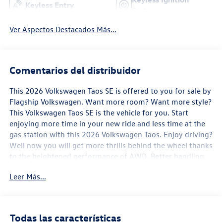
Keyless Entry
System
Ver Aspectos Destacados Más...
Comentarios del distribuidor
This 2026 Volkswagen Taos SE is offered to you for sale by
Flagship Volkswagen. Want more room? Want more style?
This Volkswagen Taos SE is the vehicle for you. Start
enjoying more time in your new ride and less time at the
gas station with this 2026 Volkswagen Taos. Enjoy driving?
Well now you will get more thrills behind the wheel thanks
to the heightened performance of AWD. Better handling.
Better traction. Better driving experience. Beautiful color
Leer Más...
combination with Pyrite Silver M exterior over Black
CloudTex interior making this the one to own!
Todas las características