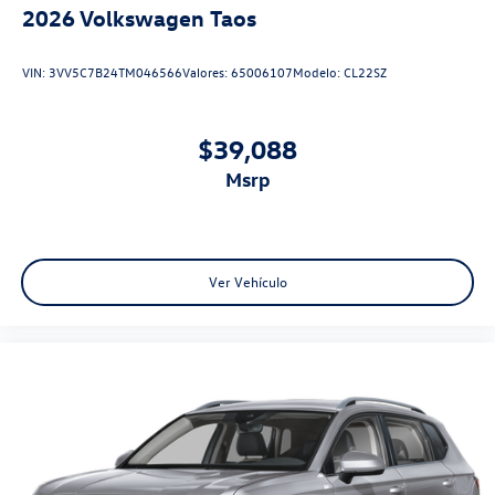
2026
Volkswagen Taos
VIN:
3VV5C7B24TM046566
Valores:
65006107
Modelo:
CL22SZ
$39,088
msrp
Ver Vehículo