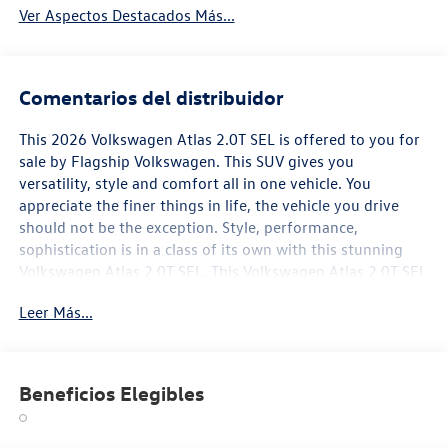
Ver Aspectos Destacados Más...
Comentarios del distribuidor
This 2026 Volkswagen Atlas 2.0T SEL is offered to you for
sale by Flagship Volkswagen. This SUV gives you
versatility, style and comfort all in one vehicle. You
appreciate the finer things in life, the vehicle you drive
should not be the exception. Style, performance,
sophistication is in a class of its own with this stunning
Volkswagen Atlas 2.0T SEL. This Volkswagen Atlas 2.0T SEL
is equipped with AWD for improved handling. Whether
Leer Más...
you're faced with inclement weather or just out enjoying
the twisting back road, you'll have the grip of AWD on
your side. The look is unmistakably Volkswagen, the
smooth contours and cutting-edge technology of this
Beneficios Elegibles
Volkswagen Atlas 2.0T SEL will definitely turn heads.