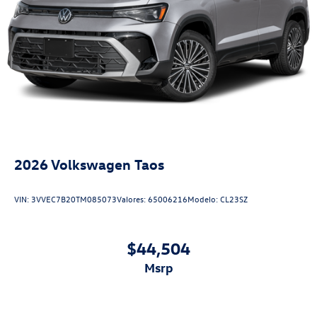
2026
Volkswagen Taos
VIN:
3VVEC7B20TM085073
Valores:
65006216
Modelo:
CL23SZ
$44,504
msrp