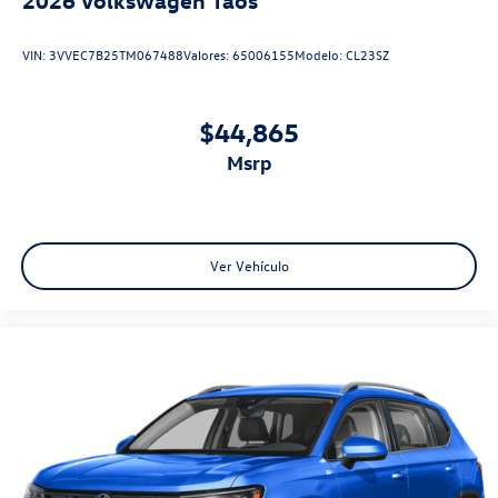
VIN:
3VVEC7B25TM067488
Valores:
65006155
Modelo:
CL23SZ
$44,865
msrp
Ver Vehículo