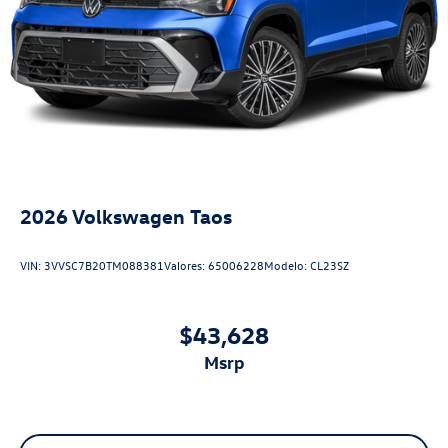
2026
Volkswagen Taos
VIN:
3VVSC7B20TM088381
Valores:
65006228
Modelo:
CL23SZ
$43,628
msrp