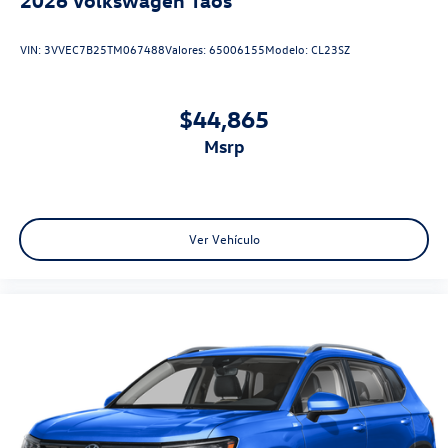
VIN:
3VVEC7B25TM067488
Valores:
65006155
Modelo:
CL23SZ
$44,865
msrp
Ver Vehículo