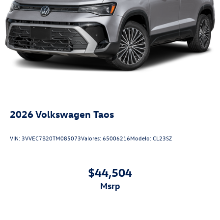
2026
Volkswagen Taos
VIN:
3VVEC7B20TM085073
Valores:
65006216
Modelo:
CL23SZ
$44,504
msrp