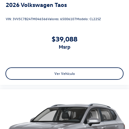
2026
Volkswagen Taos
VIN:
3VV5C7B24TM046566
Valores:
65006107
Modelo:
CL22SZ
$39,088
msrp
Ver Vehículo