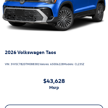
2026
Volkswagen Taos
VIN:
3VVSC7B20TM088381
Valores:
65006228
Modelo:
CL23SZ
$43,628
msrp