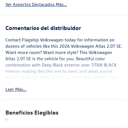
Ver Aspectos Destacados Más...
Comentarios del distribuidor
Contact Flagship Volkswagen today for information on
dozens of vehicles like this 2026 Volkswagen Atlas 2.0T SE.
Want more room? Want more style? This Volkswagen
Atlas 2.0T SE is the vehicle for you. Beautiful color
combination with Deep Black exterior over TITAN BLACK
interior making this the one to own! Just what you've
been looking for. With quality in mind, this vehicle is the
perfect addition to take home. You've found the one
Leer Más...
you've been looking for. Your dream car.
Beneficios Elegibles