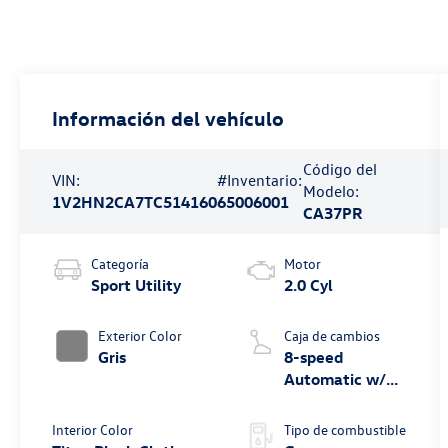
Información del vehículo
Código del
VIN:
#Inventario:
Modelo:
1V2HN2CA7TC514160
65006001
CA37PR
Categoría
Motor
Sport Utility
2.0 Cyl
Exterior Color
Caja de cambios
Gris
8-speed
Automatic w/
Tiptronic®
4MOTION®
Interior Color
Tipo de combustible