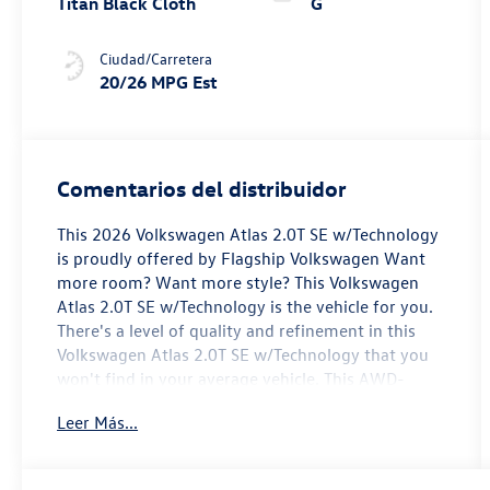
Titan Black Cloth
G
Ciudad/Carretera
20/26 MPG Est
Comentarios del distribuidor
This 2026 Volkswagen Atlas 2.0T SE w/Technology
is proudly offered by Flagship Volkswagen Want
more room? Want more style? This Volkswagen
Atlas 2.0T SE w/Technology is the vehicle for you.
There's a level of quality and refinement in this
Volkswagen Atlas 2.0T SE w/Technology that you
won't find in your average vehicle. This AWD-
equipped vehicle handles well in any weather
Leer Más...
condition or terrain. You'll benefit from superb
handling, improved steering and excellent
acceleration. The Volkswagen Atlas 2.0T SE