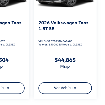
agen Taos
2026
Volkswagen Taos
1.5T SE
5073
VIN:
3VVEC7B25TM067488
elo:
CL23SZ
Valores:
65006155
Modelo:
CL23SZ
504
$44,865
rp
msrp
ículo
Ver Vehículo