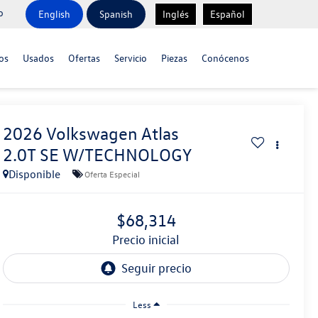
o
English
Spanish
Inglés
Español
os
Usados
Ofertas
Servicio
Piezas
Conócenos
2026
Volkswagen Atlas
2.0T SE W/TECHNOLOGY
Disponible
Oferta Especial
$68,314
precio inicial
Less