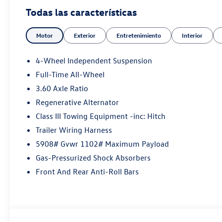
w/Technology will provide you with everything
Todas las características
you have always wanted in a car -- Quality,
Reliability, and Character.
Motor
Exterior
Entretenimiento
Interior
4-Wheel Independent Suspension
Full-Time All-Wheel
3.60 Axle Ratio
Regenerative Alternator
Class III Towing Equipment -inc: Hitch
Trailer Wiring Harness
5908# Gvwr 1102# Maximum Payload
Gas-Pressurized Shock Absorbers
Front And Rear Anti-Roll Bars