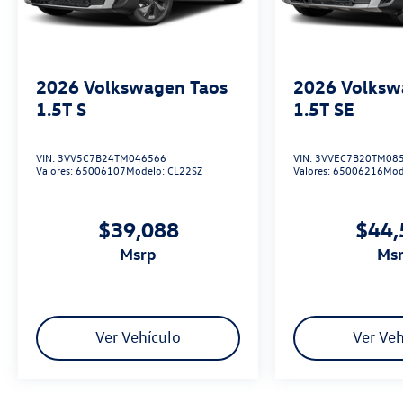
2026
Volkswagen Taos
2026
Volksw
1.5T S
1.5T SE
VIN:
3VV5C7B24TM046566
VIN:
3VVEC7B20TM08
Valores:
65006107
Modelo:
CL22SZ
Valores:
65006216
Mod
$39,088
$44,
msrp
ms
Ver Vehículo
Ver Veh