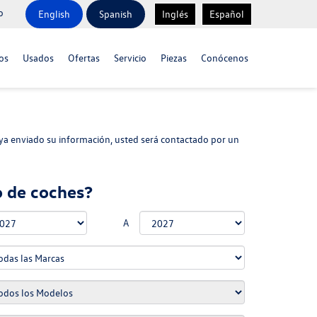
o
English
Spanish
Inglés
Español
os
Usados
Ofertas
Servicio
Piezas
Conócenos
ya enviado su información, usted será contactado por un
o de coches?
A